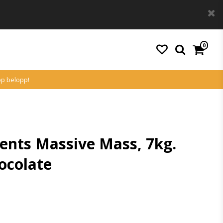
0
Din varukorg är tom
köp belopp!
nts Massive Mass, 7kg.
ocolate