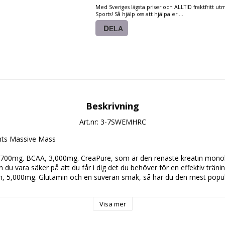
Med Sveriges lägsta priser och ALLTID fraktfritt u
Sports! Så hjälp oss att hjälpa er....
DELA
Beskrivning
Art.nr: 3-7SWEMHRC
ts Massive Mass
,700mg. BCAA, 3,000mg. CreaPure, som är den renaste kreatin monoh
 du vara säker på att du får i dig det du behöver för en effektiv träni
ein, 5,000mg. Glutamin och en suverän smak, så har du den mest popu
Visa mer
. 233g.) med 350ml. vatten eller mjölk och drick 1-2 ggr. per dag.