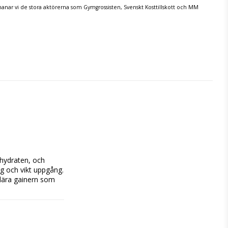
tmanar vi de stora aktörerna som Gymgrossisten, Svenskt Kosttillskott och MM
ydraten, och 
ng och vikt uppgång.
lära gainern som 