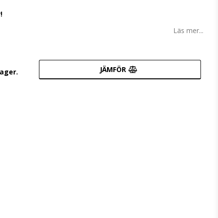
!
Läs mer...
JÄMFÖR
lager.