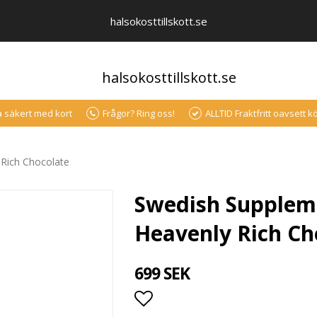
halsokosttillskott.se
halsokosttillskott.se
a säkert med kort
Frågor? Ring oss!
ALLTID Fraktfritt oavsett 
Rich Chocolate
Swedish Suppleme
Heavenly Rich Ch
699 SEK