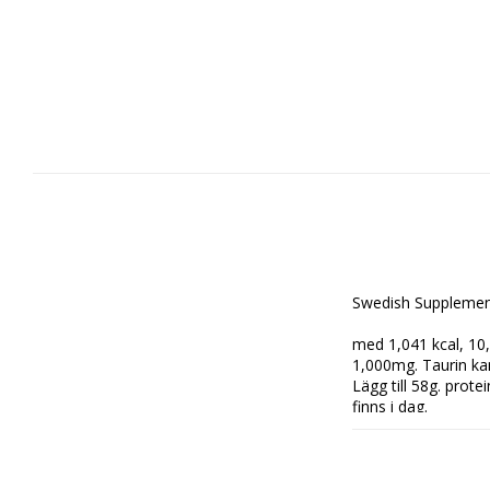
Swedish Supplemen
med 1,041 kcal, 10
1,000mg. Taurin kan
Lägg till 58g. prot
finns i dag.
Dosering:
Blanda 4 Skopor (ca