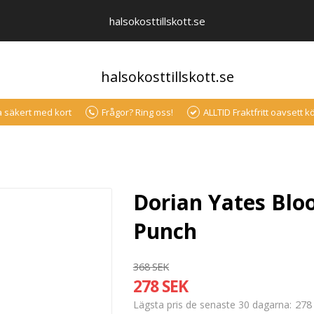
halsokosttillskott.se
halsokosttillskott.se
a säkert med kort
Frågor? Ring oss!
ALLTID Fraktfritt oavsett 
Dorian Yates Bloo
Punch
368 SEK
278 SEK
278
Lägsta pris de senaste 30 dagarna