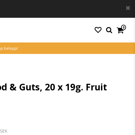
0
köp belopp!
d & Guts, 20 x 19g. Fruit
 SEK