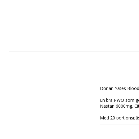
Dorian Yates Bloo
En bra PWO som ge
Nästan 6000mg. Citr
Med 20 portionspås
Innehåller: 20 Dose