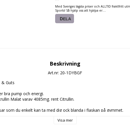
Med Sveriges lägsta priser och ALLTID fraktfritt u
Sports! Så hjälp oss att hjälpa er....
DELA
Beskrivning
Art.nr: 20-1DYBGF
d & Guts
r bra pump och energi.
ullin Malat varav 4085mg. rent Citrullin.
ar som du enkelt kan ta med dig ock blanda i flaskan på gymmet.
Visa mer
ringar (20 Påsar)