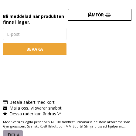
JÄMFÖR
Bli meddelad när produkten
finns i lager.
BEVAKA
Betala säkert med kort
Maila oss, vi svarar snabbt!
Dessa rader kan ändras \*
Med Sveriges lägsta priser och ALLTID fraktfritt utmanar vi de stora aktörerna som
Gymgrossisten, Svenskt Kosttillskott och MM Sports! Så hjälp oss att hjälpa er....
DELA