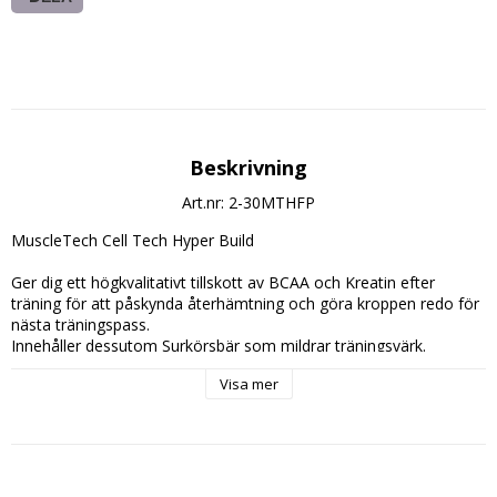
Beskrivning
Art.nr: 2-30MTHFP
MuscleTech Cell Tech Hyper Build
Ger dig ett högkvalitativt tillskott av BCAA och Kreatin efter 
träning för att påskynda återhämtning och göra kroppen redo för 
nästa träningspass.
Innehåller dessutom Surkörsbär som mildrar träningsvärk.
Visa mer
Innehåller: 30 Doseringar
Dosering:
Blanda 1 Skopa (16g.) med ca. 3dl. vatten och drick efter träning.
Vid hård träning ta 2 Skopor med 6-7dl.