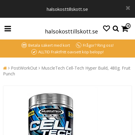
halsokosttillskott.se
0
halsokosttillskott.se
Betala säkert med kort
Frågor? Ring oss!
ALLTID Fraktfritt oavsett köp belopp!
PostWorkOut
MuscleTech Cell-Tech Hyper Build, 480g. Fruit
Punch