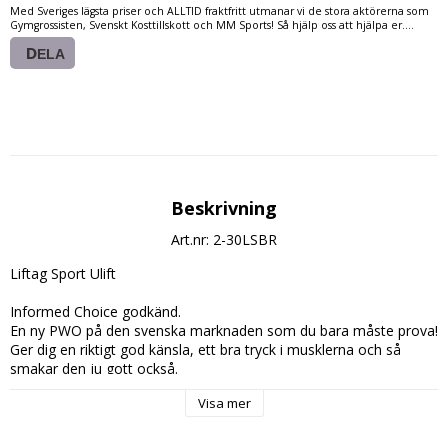
Med Sveriges lägsta priser och ALLTID fraktfritt utmanar vi de stora aktörerna som
Gymgrossisten, Svenskt Kosttillskott och MM Sports! Så hjälp oss att hjälpa er....
DELA
Beskrivning
Art.nr: 2-30LSBR
Liftag Sport Ulift
Informed Choice godkänd.
En ny PWO på den svenska marknaden som du bara måste prova!
Ger dig en riktigt god känsla, ett bra tryck i musklerna och så 
smakar den ju gott också.
Visa mer
Innehåller: 30 Doseringar
Dosering: