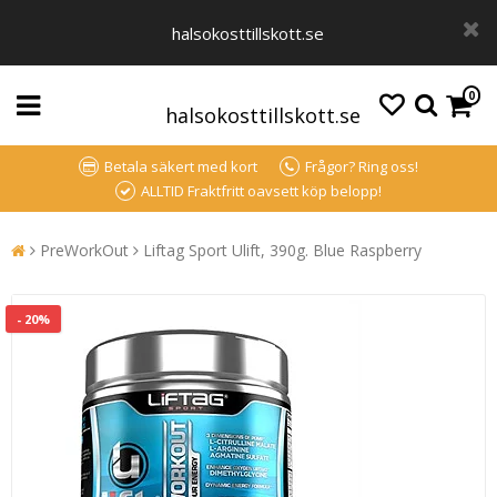
halsokosttillskott.se
0
halsokosttillskott.se
Betala säkert med kort
Frågor? Ring oss!
ALLTID Fraktfritt oavsett köp belopp!
PreWorkOut
Liftag Sport Ulift, 390g. Blue Raspberry
- 20%