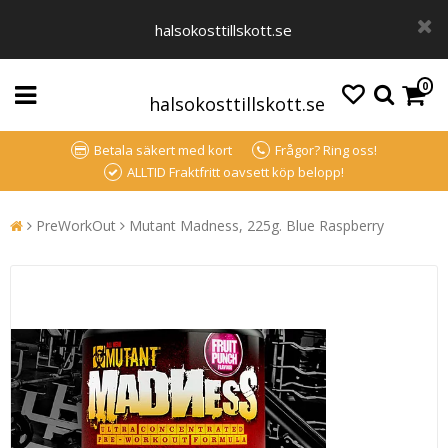
halsokosttillskott.se
0
halsokosttillskott.se
Betala säkert med kort
Frågor? Ring oss!
ALLTID Fraktfritt oavsett köp belopp!
PreWorkOut
Mutant Madness, 225g. Blue Raspberry