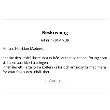
Beskrivning
Art.nr: 1-30MMBR
Mutant Nutrition Madness
Kanske den kraftfullaste PWOn från Mutant Nutrition, för dig som 
vill ha en xtra kick i träningen.
Innehåler ett flertal olika koffein källor och aminosyror med mera 
för ökat fokus och uthållighet.
Visa mer
Innehåller: 30 Doseringar
Dosering:
blanda 1 Skopa (5,5g.) med omkring 2dl. vatten och drick ca. 
30min. innan träning. börja gärna med halva dosen och prova dig 
fram till vad som passar dig bäst.