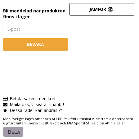
JÄMFÖR
Bli meddelad när produkten
finns i lager.
BEVAKA
Betala säkert med kort
Maila oss, vi svarar snabbt!
Dessa rader kan ändras \*
Med Sveriges lägsta priser och ALLTID fraktfritt utmanar vi de stora aktörerna som
Gymgrossisten, Svenskt Kosttillskott och MM Sports! Så hjälp oss att hjälpa er....
DELA