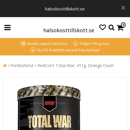
halsokosttillskott.se
0
halsokosttillskott.se
Betala säkert med kort
Frågor? Ring oss!
ALLTID Fraktfritt oavsett köp belopp!
PreWorkOut
RedCon1 Total War, 411g. Orange Crush