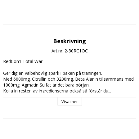
Beskrivning
Art.nr: 2-30RC1OC
RedCon1 Total War
Ger dig en välbehövlig spark i baken på träningen.
Med 6000mg. Citrullin och 3200mg. Beta Alanin tillsammans med 
1000mg. Agmatin Sulfat är det bara början.
Kolla in resten av ingredienserna också så förstår du...
Visa mer
Innehåller: 30 Doseringar
Dosering:
Blanda 1 Skopa (14,7g.) med 
Innehållsdeklaration:
L-Citrullin malat: 6000mg.