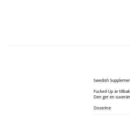
Swedish Supplemen
Fucked Up är tillbaka
Den ger en suverän
Dosering:
Blanda 1 Skopa (10g
(Börja gärna med en
Innehåller: 30 dose