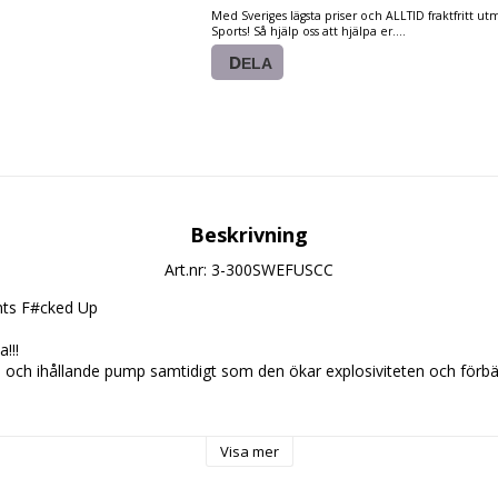
Med Sveriges lägsta priser och ALLTID fraktfritt u
Sports! Så hjälp oss att hjälpa er....
DELA
Beskrivning
Art.nr: 3-300SWEFUSCC
ts F#cked Up
!!!
 och ihållande pump samtidigt som den ökar explosiviteten och förbät
.) med 3dl. vatten och drick ca. 30 min. innan träning.
Visa mer
 halv skopa (5g.) och prova dig fram)
ringar