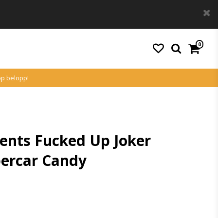
0
köp belopp!
ents Fucked Up Joker
percar Candy