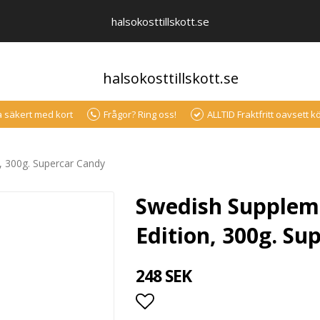
halsokosttillskott.se
halsokosttillskott.se
a säkert med kort
Frågor? Ring oss!
ALLTID Fraktfritt oavsett 
, 300g. Supercar Candy
Swedish Supplem
Edition, 300g. Su
248 SEK