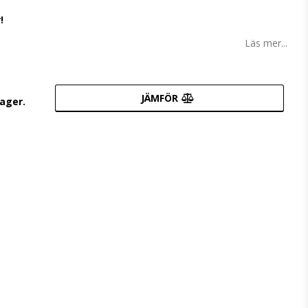
!
Läs mer...
JÄMFÖR
lager.