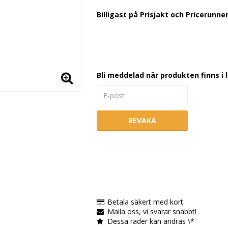
Lägg till i favoritlistan
Billigast på Prisjakt och Pricerunner
Bli meddelad när produkten finns i 
BEVAKA
Betala säkert med kort
Maila oss, vi svarar snabbt!
Dessa rader kan ändras \*