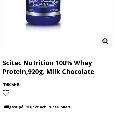
Scitec Nutrition 100% Whey
Protein,920g. Milk Chocolate
198 SEK
Lägg till i favoritlistan
Billigast på Prisjakt och Pricerunner!