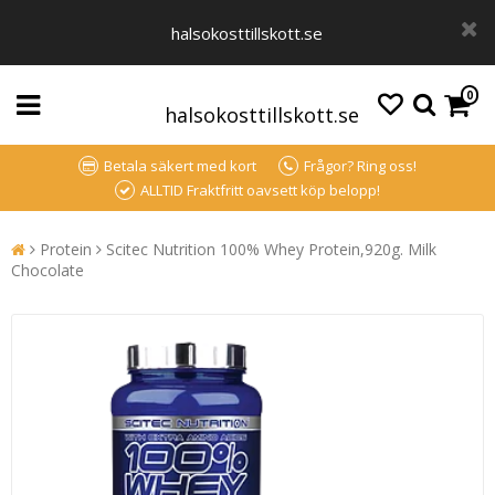
halsokosttillskott.se
0
halsokosttillskott.se
Betala säkert med kort
Frågor? Ring oss!
ALLTID Fraktfritt oavsett köp belopp!
Protein
Scitec Nutrition 100% Whey Protein,920g. Milk
Chocolate