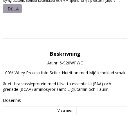
Gymgrossisten, Svenskt Kosttillskott och MM Sports! Så hjälp oss att hjälpa er....
DELA
Beskrivning
Art.nr: 6-920WPWC
100% Whey Protein från Scitec Nutrition med Mjölkchoklad smak
är ett bra vassleprotein med tillsatta essentiella (EAA) och 
grenade (BCAA) aminosyror samt L-glutamin och Taurin.
Dosering:
Blanda en skopa (30g.) med vatten eller mjölk och drick efter 
Visa mer
träning eller i samband med t.ex. mellanmål.
Innehåll (30g.):
Energi: 119 kcal