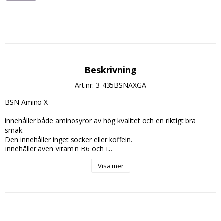
Beskrivning
Art.nr: 3-435BSNAXGA
BSN Amino X
innehåller både aminosyror av hög kvalitet och en riktigt bra 
smak.
Den innehåller inget socker eller koffein.
Innehåller även Vitamin B6 och D.
Visa mer
Innehåller: 30 Doseringar
Dosering:
Blanda 1 Skopa (14,5g.) med 2,25dl. vatten och drick efter träning.
Innehållsdeklaration: