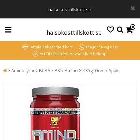
halsokosttillskott.se
0
halsokosttillskott.se
Betala säkert med kort
Frågor? Ring oss!
ALLTID Fraktfritt oavsett köp belopp!
Aminosyror
BCAA
BSN Amino X,435g. Green Apple