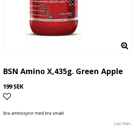
BSN Amino X,435g. Green Apple
199 SEK
Lägg till i favoritlistan
Bra aminosyror med bra smak!
Läs mer...