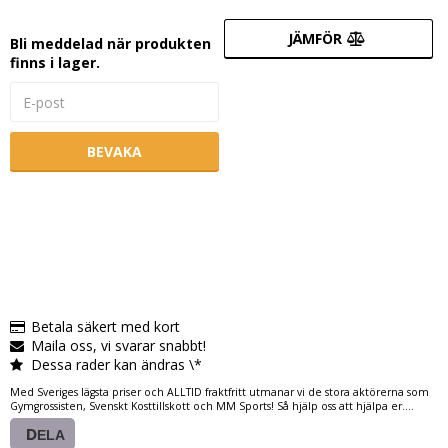
JÄMFÖR
Bli meddelad när produkten
finns i lager.
BEVAKA
Betala säkert med kort
Maila oss, vi svarar snabbt!
Dessa rader kan ändras \*
Med Sveriges lägsta priser och ALLTID fraktfritt utmanar vi de stora aktörerna som
Gymgrossisten, Svenskt Kosttillskott och MM Sports! Så hjälp oss att hjälpa er....
DELA