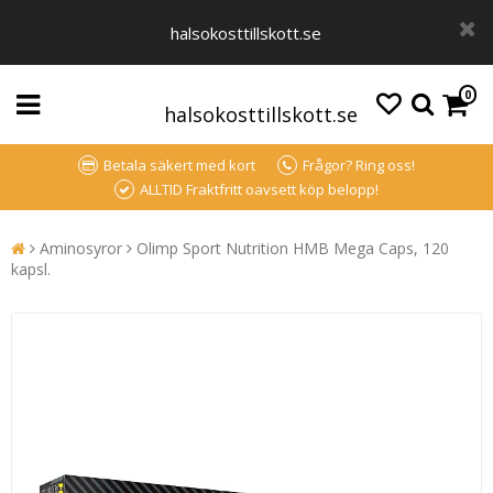
halsokosttillskott.se
0
halsokosttillskott.se
Betala säkert med kort
Frågor? Ring oss!
ALLTID Fraktfritt oavsett köp belopp!
Aminosyror
Olimp Sport Nutrition HMB Mega Caps, 120
kapsl.