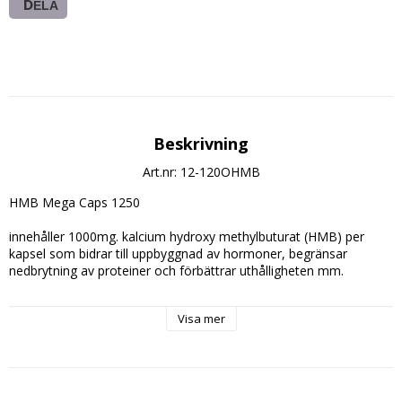
DELA
Beskrivning
Art.nr: 12-120OHMB
HMB Mega Caps 1250
innehåller 1000mg. kalcium hydroxy methylbuturat (HMB) per 
kapsel som bidrar till uppbyggnad av hormoner, begränsar 
nedbrytning av proteiner och förbättrar uthålligheten mm.
Dosering:
Visa mer
Ta 2-4 kapslar under en dag. T.ex. morgon, före / efter träning 
och på kvällen.
Innehåll 1 kapsel):
HMB: 1000mg.