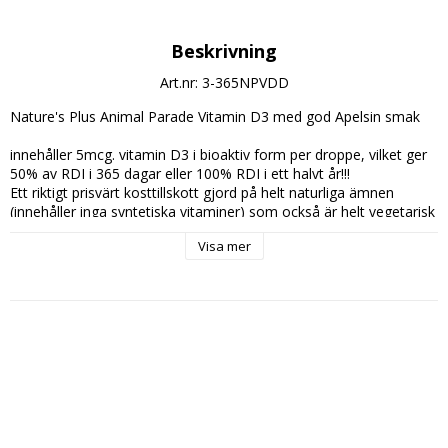
Beskrivning
Art.nr: 3-365NPVDD
Nature's Plus Animal Parade Vitamin D3 med god Apelsin smak
innehåller 5mcg. vitamin D3 i bioaktiv form per droppe, vilket ger 
50% av RDI i 365 dagar eller 100% RDI i ett halvt år!!!
Ett riktigt prisvärt kosttillskott gjord på helt naturliga ämnen 
(innehåller inga syntetiska vitaminer) som också är helt vegetarisk 
och allergi testat för de vanligaste allergenerna.
Visa mer
Innehåller: 365 Doseringar
Rekommenderad dagsdos: 1-2 Droppar
Rekommenderad dagsdos bör ej överskridas
Rekommenderad dagsdos innehåller: %RDI:
Vitamin D3 (kolekalciferol): 5-10mcg. 50-100%
Ingredienser:
kolekalciferol, apelsinolja, fosfatidylserin, fosfatidylkolin, lecitin 
(solros), kalcium, kalium, klorid, safflorolja.