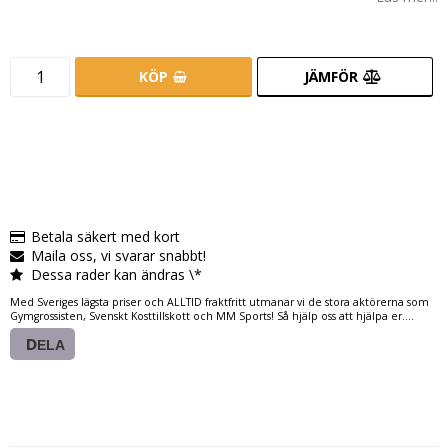
KÖP
JÄMFÖR
Betala säkert med kort
Maila oss, vi svarar snabbt!
Dessa rader kan ändras \*
Med Sveriges lägsta priser och ALLTID fraktfritt utmanar vi de stora aktörerna som
Gymgrossisten, Svenskt Kosttillskott och MM Sports! Så hjälp oss att hjälpa er....
DELA