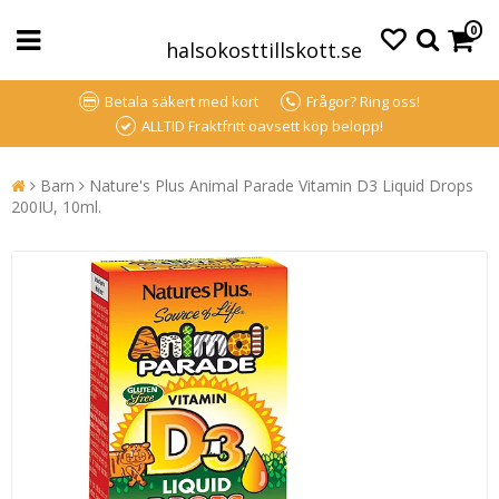
0
halsokosttillskott.se
Betala säkert med kort
Frågor? Ring oss!
ALLTID Fraktfritt oavsett köp belopp!
Barn
Nature's Plus Animal Parade Vitamin D3 Liquid Drops
200IU, 10ml.