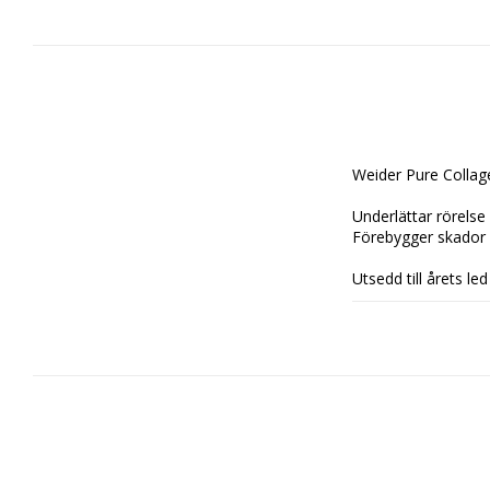
Weider Pure Collag
Underlättar rörelse 
Förebygger skador o
Utsedd till årets le
Innehåller: 30 Dose
Dosering:
Blanda 1 Skopa (10g
Innehållsförtecknin
Kollagen Hydrolysat:
Protein: 9,5g.
Hyaluronsyra: 12mg