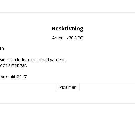
Beskrivning
Art.nr: 1-30WPC
en
vid stela leder och slitna ligament.
ch slitningar.
d produkt 2017
Visa mer
ringar
.) med valfri dryck
g:
 9,5g..
.