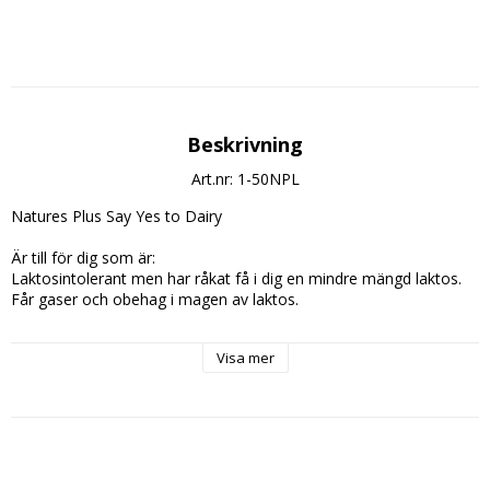
Beskrivning
Art.nr: 1-50NPL
Natures Plus Say Yes to Dairy
Är till för dig som är:
Laktosintolerant men har råkat få i dig en mindre mängd laktos.
Får gaser och obehag i magen av laktos.
Och du som äter stora mängder vassle protein och får en 
Visa mer
krånglande mage.
*
80-100% av de som härstammar från södra Afrika, latin Amerika 
och Kina,
60-80% av de från länder kring Medelhavet och bort till Indien,
20-40% från Ryssland och forna öst stater samt Canada och 