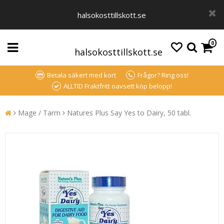
halsokosttillskott.se
0
halsokosttillskott.se
Betala säkert med kort
Frågor? Ring oss!
ALLTID Fraktfritt oavsett köp belopp!
Mage / Tarm
Natures Plus Say Yes to Dairy, 50 tabl.