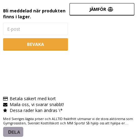
JÄMFÖR
Bli meddelad när produkten
finns i lager.
BEVAKA
Betala säkert med kort
Maila oss, vi svarar snabbt!
Dessa rader kan ändras \*
Med Sveriges lägsta priser och ALLTID fraktfritt utmanar vi de stora aktörerna som
Gymgrossisten, Svenskt Kosttillskott och MM Sports! Så hjälp oss att hjälpa er....
DELA