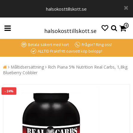
halsokosttillskott.se
0
halsokosttillskott.se
Betala säkert med kort
Frågor? Ring oss!
ALLTID Fraktfritt oavsett köp belopp!
Måltidsersättning
Rich Piana 5% Nutrition Real Carbs, 1,8kg.
Blueberry Cobbler
- 24%