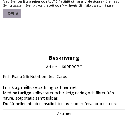
Med Sveriges lägsta priser och ALLTID fraktfritt utmanar vi de stora aktörerna som
Gymgrossisten, Svenskt Kosttillskott och MM Sports! Så hjälp oss att hjälpa er....
DELA
Beskrivning
Art.nr: 1-60RPRCBC
Rich Piana 5% Nutrition Real Carbs
En 
riktig
 måltidsersättning värt namnet!
Med 
naturliga
 kolhydrater och 
riktig
 näring och fibrer från 
havre, sötpotatis samt blåbär.
Du får heller inte den insulin höjning, som många produkter ger 
p.g.a. mycket  sötningsmedel, vilket gör att man oftare blir godis 
Visa mer
sugen.
Innehåller: 60 Doseringar (30g.)