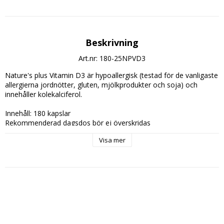
Beskrivning
Art.nr: 180-25NPVD3
Nature's plus Vitamin D3 är hypoallergisk (testad för de vanligaste 
allergierna jordnötter, gluten, mjölkprodukter och soja) och 
innehåller kolekalciferol.
Innehåll: 180 kapslar
Rekommenderad dagsdos bör ej överskridas
Rekommenderad dagsdos: 1 kapsel
Visa mer
En dagsdos innehåller: %RDI:
Vitamin D3: 25mcg. 125%
(kolekalciferol)
% av Rekommenderat Dagligt Intag
Ingredienser:
Vitamin D3 (cholecalciferol, gelatin, glycerin, safflorolja, 
solrosolja.