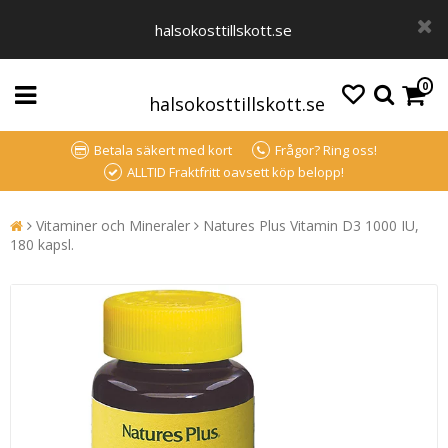
halsokosttillskott.se
0
halsokosttillskott.se
Betala säkert med kort
Frågor? Ring oss!
ALLTID Fraktfritt oavsett köp belopp!
Vitaminer och Mineraler
Natures Plus Vitamin D3 1000 IU,
180 kapsl.