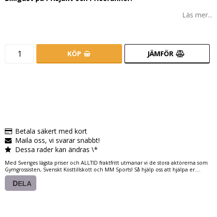
Läs mer...
KÖP
JÄMFÖR
Betala säkert med kort
Maila oss, vi svarar snabbt!
Dessa rader kan ändras \*
Med Sveriges lägsta priser och ALLTID fraktfritt utmanar vi de stora aktörerna som
Gymgrossisten, Svenskt Kosttillskott och MM Sports! Så hjälp oss att hjälpa er....
DELA