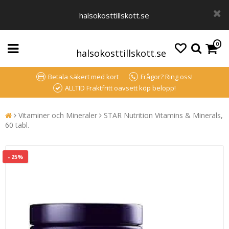
halsokosttillskott.se
0
halsokosttillskott.se
Betala säkert med kort
Frågor? Ring oss!
ALLTID Fraktfritt oavsett köp belopp!
Vitaminer och Mineraler
STAR Nutrition Vitamins & Minerals,
60 tabl.
- 25%