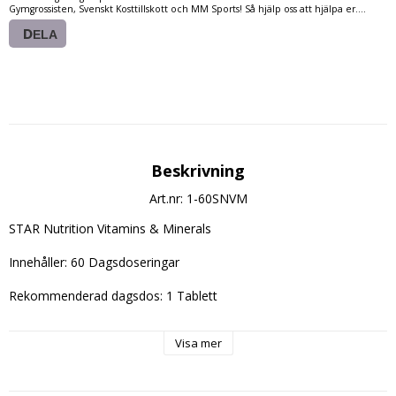
Gymgrossisten, Svenskt Kosttillskott och MM Sports! Så hjälp oss att hjälpa er....
DELA
Beskrivning
Art.nr: 1-60SNVM
STAR Nutrition Vitamins & Minerals
Innehåller: 60 Dagsdoseringar
Rekommenderad dagsdos: 1 Tablett
Innehållsdeklaration:
Visa mer
Vitamin A: 83mcg.
Vitamin B6: 1,3mg.
Vitamin B12: 12mcg.