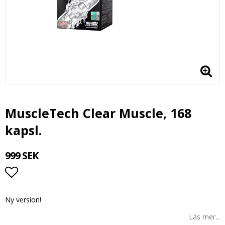
MuscleTech Clear Muscle, 168
kapsl.
999 SEK
Lägg till i favoritlistan
Ny version!
Läs mer...