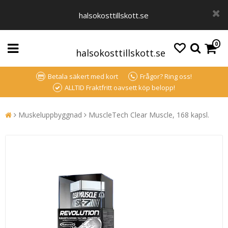
halsokosttillskott.se
0
halsokosttillskott.se
Betala säkert med kort
Frågor? Ring oss!
ALLTID Fraktfritt oavsett köp belopp!
Muskeluppbyggnad
MuscleTech Clear Muscle, 168 kapsl.