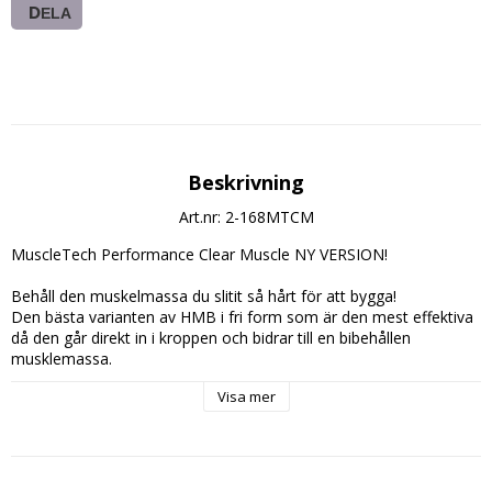
DELA
Beskrivning
Art.nr: 2-168MTCM
MuscleTech Performance Clear Muscle NY VERSION!
Behåll den muskelmassa du slitit så hårt för att bygga!
Den bästa varianten av HMB i fri form som är den mest effektiva 
då den går direkt in i kroppen och bidrar till en bibehållen 
musklemassa.
HMB förhindrar nedbrytningen av proteiner och är behjälplig i 
Visa mer
kroppens hormon syntes.
Tips!
HMB ger också tillsammans med Kreatin ett anabolt tillstånd, så 
använd gärna dessa tillsammans för optimalt resultat.