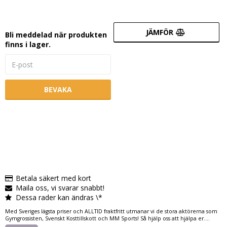
JÄMFÖR
Bli meddelad när produkten
finns i lager.
BEVAKA
Betala säkert med kort
Maila oss, vi svarar snabbt!
Dessa rader kan ändras \*
Med Sveriges lägsta priser och ALLTID fraktfritt utmanar vi de stora aktörerna som
Gymgrossisten, Svenskt Kosttillskott och MM Sports! Så hjälp oss att hjälpa er....