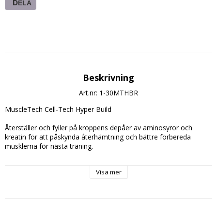
DELA
Beskrivning
Art.nr: 1-30MTHBR
MuscleTech Cell-Tech Hyper Build
Återställer och fyller på kroppens depåer av aminosyror och 
kreatin för att påskynda återhämtning och bättre förbereda 
musklerna för nästa träning.
Innehåller: 30 Doseringar
Visa mer
Dosering:
Blanda 1 Skopa (16g.) med 3dl. vatten och drick efter träning
Innehållsdeklaration: