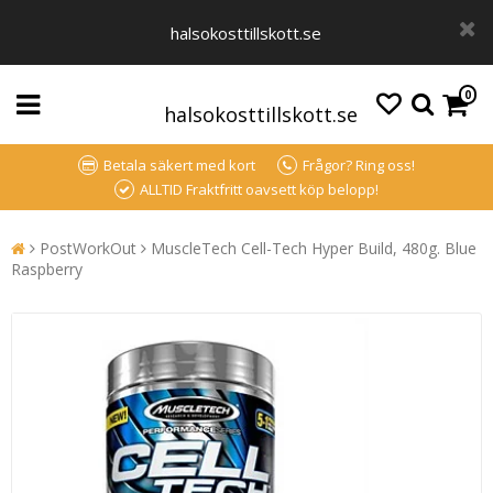
halsokosttillskott.se
0
halsokosttillskott.se
Betala säkert med kort
Frågor? Ring oss!
ALLTID Fraktfritt oavsett köp belopp!
PostWorkOut
MuscleTech Cell-Tech Hyper Build, 480g. Blue
Raspberry