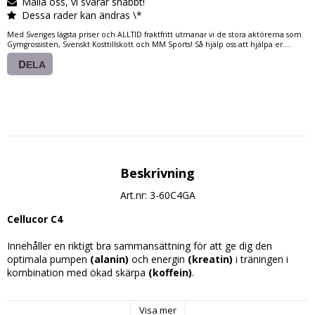
Maila oss, vi svarar snabbt!
Dessa rader kan ändras \*
Med Sveriges lägsta priser och ALLTID fraktfritt utmanar vi de stora aktörerna som
Gymgrossisten, Svenskt Kosttillskott och MM Sports! Så hjälp oss att hjälpa er....
DELA
Beskrivning
Art.nr: 3-60C4GA
Cellucor C4
Innehåller en riktigt bra sammansättning för att ge dig den 
optimala pumpen 
(alanin)
 och energin 
(kreatin)
 i träningen i 
kombination med ökad skärpa 
(koffein)
.
Innehåller: 60 Doseringar
Visa mer