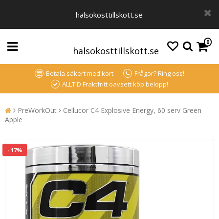
halsokosttillskott.se
0
halsokosttillskott.se
Betala säkert med kort
Frågor? Ring oss!
ALLTID Fraktfritt oavsett köp belopp!
PreWorkOut
Cellucor C4 Explosive Energy, 60 serv Green
Apple
- 17%