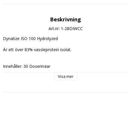
Beskrivning
Art.nr: 1-28DIWCC
Dynatize ISO 100 Hydrolyzed
Är ett över 83% vassleprotein isolat.
Innehåller: 30 Doseringar
Visa mer
Dosering:
Blanda 1 Skopa (30g.) med 2,5dl. vatten, mjölk eller annan valfri 
dryck och drick efter träning och på vilodagar
Innehållsdeklaration:
Energi: 481 kJ (112 kcal)
Kolhydrater: 2,4g.
varav sockerarter: 0,5g.
Protein: 25g.
Fett: 0,1g.