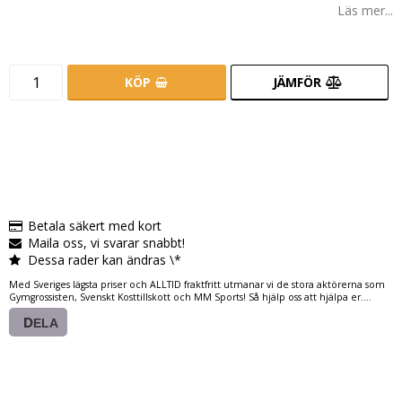
Läs mer...
KÖP
JÄMFÖR
Betala säkert med kort
Maila oss, vi svarar snabbt!
Dessa rader kan ändras \*
Med Sveriges lägsta priser och ALLTID fraktfritt utmanar vi de stora aktörerna som
Gymgrossisten, Svenskt Kosttillskott och MM Sports! Så hjälp oss att hjälpa er....
DELA