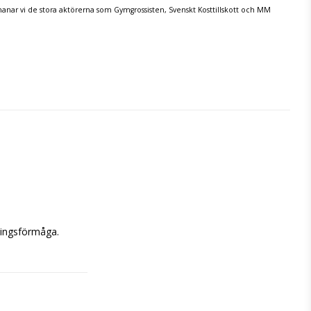
tmanar vi de stora aktörerna som Gymgrossisten, Svenskt Kosttillskott och MM
ningsförmåga.
 eller när du vill 