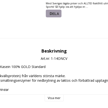
Med Sveriges lägsta priser och ALLTID fraktfritt u
Sports! Så hjälp oss att hjälpa er....
DELA
Beskrivning
Art.nr: 1-14ONCV
 Kasein 100% GOLD Standard
(kvällsprotein) från världens största märke.
tsmältningsenzymer för nedbrytning av laktos och förbättrad upptag
ringar
Visa mer
) med vatten, mjölk eller annan valfri dryck och drick som kvällsprotein
d med långsamt och jämnt upptag.