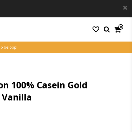
0
köp belopp!
on 100% Casein Gold
 Vanilla