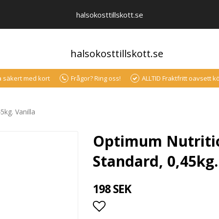
halsokosttillskott.se
halsokosttillskott.se
a säkert med kort
Frågor? Ring oss!
ALLTID Fraktfritt oavsett 
kg. Vanilla
Optimum Nutriti
Standard, 0,45kg.
198 SEK