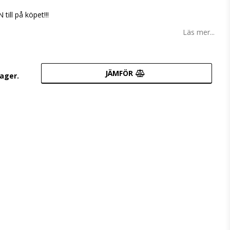
till på köpet!!!
Läs mer...
JÄMFÖR
lager.