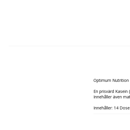
Optimum Nutrition
En prisvärd Kasein 
Innehåller även ma
Innehåller: 14 Dose
Dosering:
Blanda 1 Skopa (32g.
ha en längre perio