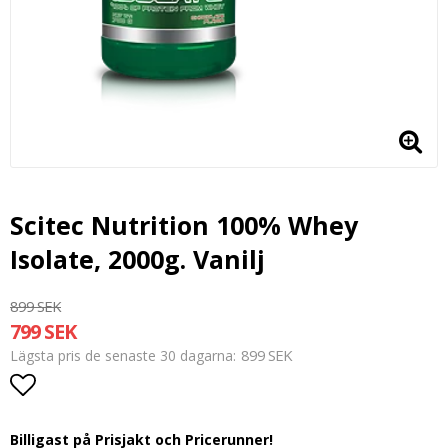
Scitec Nutrition 100% Whey
Isolate, 2000g. Vanilj
899 SEK
799 SEK
899 SEK
Lägsta pris de senaste 30 dagarna
Lägg till i favoritlistan
Billigast på Prisjakt och Pricerunner!