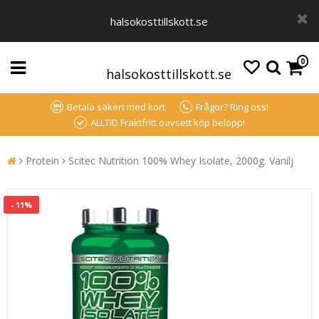
halsokosttillskott.se
0
halsokosttillskott.se
Betala säkert med kort
Frågor? Ring oss!
ALLTID Fraktfritt oavsett köp belopp!
Protein
Scitec Nutrition 100% Whey Isolate, 2000g. Vanilj
- 11%