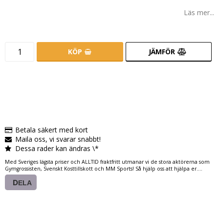
Läs mer...
KÖP
JÄMFÖR
Betala säkert med kort
Maila oss, vi svarar snabbt!
Dessa rader kan ändras \*
Med Sveriges lägsta priser och ALLTID fraktfritt utmanar vi de stora aktörerna som
Gymgrossisten, Svenskt Kosttillskott och MM Sports! Så hjälp oss att hjälpa er....
DELA