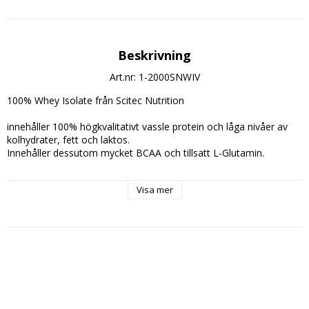
Beskrivning
Art.nr: 1-2000SNWIV
100% Whey Isolate från Scitec Nutrition
innehåller 100% högkvalitativt vassle protein och låga nivåer av 
kolhydrater, fett och laktos.
Innehåller dessutom mycket BCAA och tillsatt L-Glutamin.
Dosering:
Visa mer
Blanda 3/4 Skopa (25g.) med 3dl. vatten, mjölk eller juice och 
drick efter träning och t.ex. på morgonen.
Innehåller: 80 doseringar
Rekommenderad dos: 1 Skopa (25g.)
Rekommenderad dos innehåller:
Energi: 87 kcal
varav från fett: 1 kcal
Fett: 0,1g.